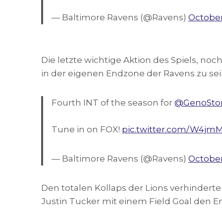
— Baltimore Ravens (@Ravens)
October
Die letzte wichtige Aktion des Spiels, noch 
in der eigenen Endzone der Ravens zu sein
Fourth INT of the season for
@GenoSto
Tune in on FOX!
pic.twitter.com/W4jm
— Baltimore Ravens (@Ravens)
October
Den totalen Kollaps der Lions verhindert
Justin Tucker mit einem Field Goal den En