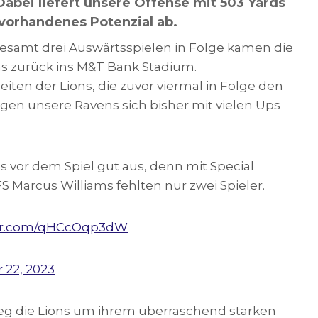
Dabei liefert unsere Offense mit 503 Yards
 vorhandenes Potenzial ab.
esamt drei Auswärtsspielen in Folge kamen die
s zurück ins M&T Bank Stadium.
Seiten der Lions, die zuvor viermal in Folge den
egen unsere Ravens sich bisher mit vielen Ups
s vor dem Spiel gut aus, denn mit Special
Marcus Williams fehlten nur zwei Spieler.
ter.com/qHCcOqp3dW
 22, 2023
g die Lions um ihrem überraschend starken