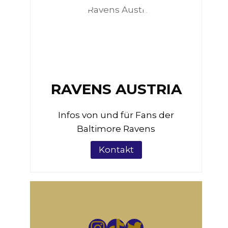
RAVENS AUSTRIA
Infos von und für Fans der
Baltimore Ravens
Kontakt
https://instag
TikTok
https://tw