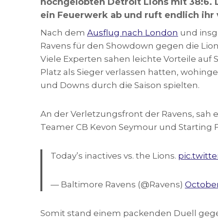
hochgelobten Detroit Lions mit 38:6. 
ein Feuerwerk ab und ruft endlich ihr
Nach dem
Ausflug nach London
und insg
Ravens für den Showdown gegen die Lion
Viele Experten sahen leichte Vorteile auf 
Platz als Sieger verlassen hatten, wohing
und Downs durch die Saison spielten.
An der Verletzungsfront der Ravens, sah e
Teamer CB Kevon Seymour und Starting FS 
Today’s inactives vs. the Lions.
pic.twit
— Baltimore Ravens (@Ravens)
October
Somit stand einem packenden Duell gege