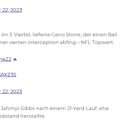
 22, 2023
im 3. Viertel, lieferte Geno Stone, der einen Ball
er vierten Interception abfing – NFL Topwert.
ne22
🔥
MAXZ3S
 22, 2023
e Jahmyr Gibbs nach einem 21-Yard-Lauf, ehe
dstand herstellte.