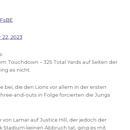
bFsBE
 22, 2023
s:
nem Touchdown – 325 Total Yards auf Seiten der
ing es nicht.
bei, die den Lions vor allem in der ersten
three-and-outs in Folge forcierten die Jungs
.
on Lamar auf Justice Hill, der jedoch der
Stadium keinen Abbruch tat, ging es mit