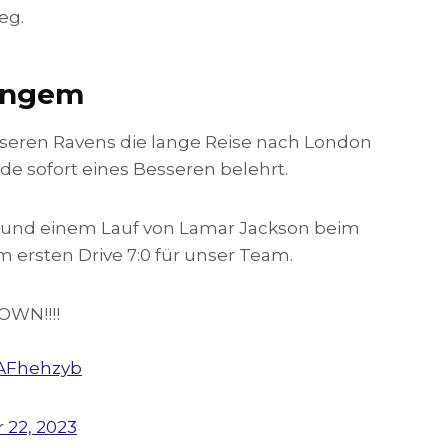
eg.
langem
nseren Ravens die lange Reise nach London
e sofort eines Besseren belehrt.
s und einem Lauf von Lamar Jackson beim
m ersten Drive 7:0 für unser Team.
WN!!!!
yAFhehzyb
 22, 2023