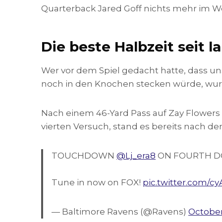
Quarterback Jared Goff nichts mehr im W
Die beste Halbzeit seit 
Wer vor dem Spiel gedacht hatte, dass u
noch in den Knochen stecken würde, wurd
Nach einem 46-Yard Pass auf Zay Flower
vierten Versuch, stand es bereits nach de
TOUCHDOWN
@Lj_era8
ON FOURTH DO
Tune in now on FOX!
pic.twitter.com/c
— Baltimore Ravens (@Ravens)
October